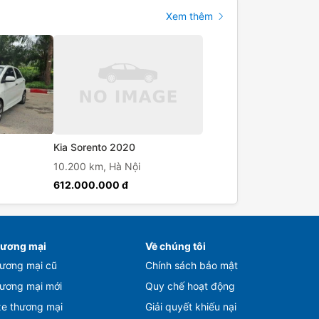
Xem thêm
Kia Sorento 2020
10.200 km,
Hà Nội
612.000.000 đ
hương mại
Về chúng tôi
hương mại cũ
Chính sách bảo mật
hương mại mới
Quy chế hoạt động
xe thương mại
Giải quyết khiếu nại