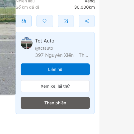
Nhiên liệu
xăng
Số km đã đi
30.000km
Tct Auto
@tctauto
397 Nguyễn Xiển - Thanh Xuân
Liên hệ
Xem xe, lái thử
Than phiền