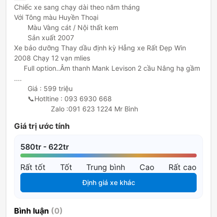
Chiếc xe sang chạy dài theo năm tháng 

Với Tông màu Huyền Thoại 

       Màu Vàng cát / Nội thất kem

       Sản xuất 2007

Xe bảo dưỡng Thay dầu định kỳ Hẵng xe Rất Đẹp Win 
2008 Chạy 12 vạn mlies

     Full option..Âm thanh Mank Levison 2 cầu Nâng hạ gầm 
....

       Giá : 599 triệu

       📞Hotltine : 093 6930 668

                   Zalo :091 623 1224 Mr Bình
Giá trị ước tính
580tr - 622tr
Rất tốt
Tốt
Trung bình
Cao
Rất cao
Định giá xe khác
Bình luận
(0)