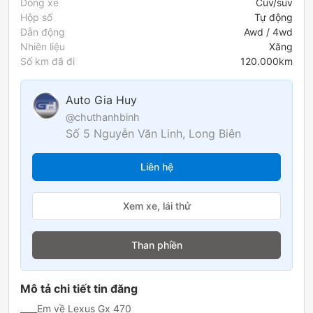
Dòng xe
cuv/suv
Hộp số
tự động
Dẫn động
awd / 4wd
Nhiên liệu
xăng
Số km đã đi
120.000km
Auto Gia Huy
@chuthanhbinh
Số 5 Nguyễn Văn Linh, Long Biên
Liên hệ
Xem xe, lái thử
Than phiền
Mô tả chi tiết tin đăng
____Em về Lexus Gx 470
